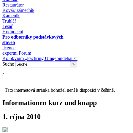
Restaurátor
Kovář/ zámečník
Kameník
Truhlář
Tesař
Hodnocení
Pro odborníky podstávkových
staveb
licence
expertní Forum
Kolokvium „Fachring Umgebindehaus“
Suche
/
Tato internetová stránka bohužel není k dispozici v češtině.
Informationen kurz und knapp
1. ríjna 2010