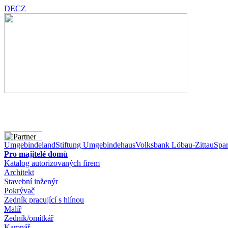
DE
CZ
Umgebindeland
Stiftung Umgebindehaus
Volksbank Löbau-Zittau
Spar
Pro majitelé domů
Katalog autorizovaných firem
Architekt
Stavební inženýr
Pokrývač
Zedník pracující s hlínou
Malíř
Zedník/omítkář
Kamnář