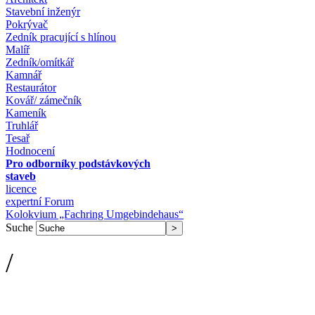
Stavební inženýr
Pokrývač
Zedník pracující s hlínou
Malíř
Zedník/omítkář
Kamnář
Restaurátor
Kovář/ zámečník
Kameník
Truhlář
Tesař
Hodnocení
Pro odborníky podstávkových
staveb
licence
expertní Forum
Kolokvium „Fachring Umgebindehaus“
Suche
/