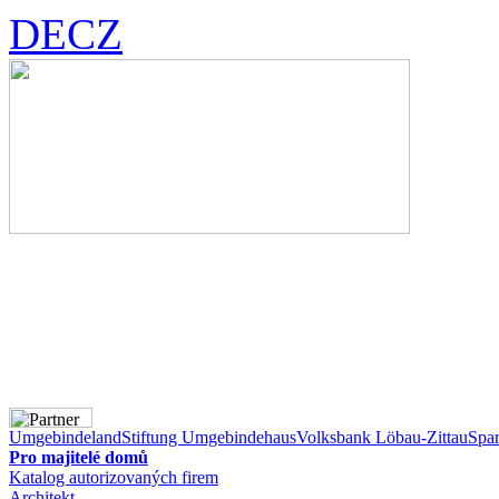
DE
CZ
Umgebindeland
Stiftung Umgebindehaus
Volksbank Löbau-Zittau
Spar
Pro majitelé domů
Katalog autorizovaných firem
Architekt