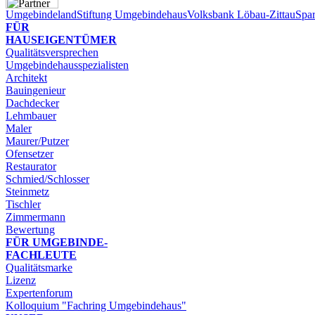
Umgebindeland
Stiftung Umgebindehaus
Volksbank Löbau-Zittau
Spar
FÜR
HAUSEIGENTÜMER
Qualitätsversprechen
Umgebindehausspezialisten
Architekt
Bauingenieur
Dachdecker
Lehmbauer
Maler
Maurer/Putzer
Ofensetzer
Restaurator
Schmied/Schlosser
Steinmetz
Tischler
Zimmermann
Bewertung
FÜR UMGEBINDE-​
FACHLEUTE
Qualitätsmarke
Lizenz
Expertenforum
Kolloquium "Fachring Umgebindehaus"