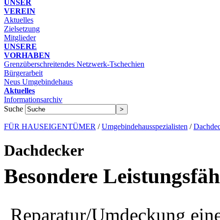
UNSER
VEREIN
Aktuelles
Zielsetzung
Mitglieder
UNSERE
VORHABEN
Grenzüberschreitendes Netzwerk-Tschechien
Bürgerarbeit
Neus Umgebindehaus
Aktuelles
Informationsarchiv
Suche
FÜR HAUSEIGENTÜMER
/
Umgebindehausspezialisten
/
Dachdec
Dachdecker
Besondere Leistungsfäh
Reparatur/Umdeckung eines