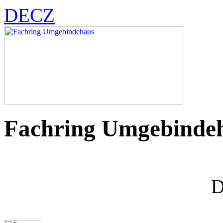
DE
CZ
Fachring Umgebinde
D