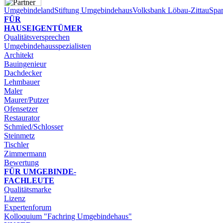
Umgebindeland
Stiftung Umgebindehaus
Volksbank Löbau-Zittau
Spar
FÜR
HAUSEIGENTÜMER
Qualitätsversprechen
Umgebindehausspezialisten
Architekt
Bauingenieur
Dachdecker
Lehmbauer
Maler
Maurer/Putzer
Ofensetzer
Restaurator
Schmied/Schlosser
Steinmetz
Tischler
Zimmermann
Bewertung
FÜR UMGEBINDE-​
FACHLEUTE
Qualitätsmarke
Lizenz
Expertenforum
Kolloquium "Fachring Umgebindehaus"