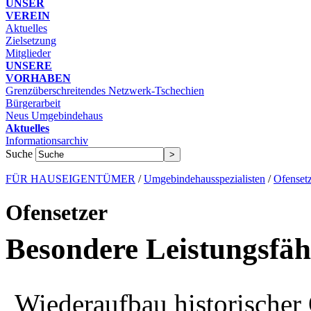
UNSER
VEREIN
Aktuelles
Zielsetzung
Mitglieder
UNSERE
VORHABEN
Grenzüberschreitendes Netzwerk-Tschechien
Bürgerarbeit
Neus Umgebindehaus
Aktuelles
Informationsarchiv
Suche
FÜR HAUSEIGENTÜMER
/
Umgebindehausspezialisten
/
Ofenset
Ofensetzer
Besondere Leistungsfäh
Wiederaufbau historischer