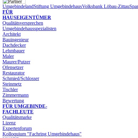
Umgebindeland
Stiftung Umgebindehaus
Volksbank Löbau-Zittau
Spar
FÜR
HAUSEIGENTÜMER
Qualitätsversprechen
Umgebindehausspezialisten
Architekt
Bauingenieur
Dachdecker
Lehmbauer
Maler
Maurer/Putzer
Ofensetzer
Restaurator
Schmied/Schlosser
Steinmetz
Tischler
Zimmermann
Bewertung
FÜR UMGEBINDE-​
FACHLEUTE
Qualitätsmarke
Lizenz
Expertenforum
Kolloquium "Fachring Umgebindehaus"