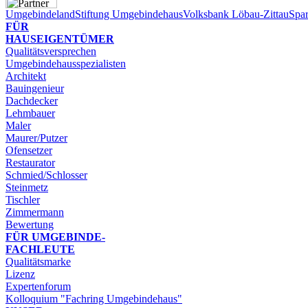
Umgebindeland
Stiftung Umgebindehaus
Volksbank Löbau-Zittau
Spar
FÜR
HAUSEIGENTÜMER
Qualitätsversprechen
Umgebindehausspezialisten
Architekt
Bauingenieur
Dachdecker
Lehmbauer
Maler
Maurer/Putzer
Ofensetzer
Restaurator
Schmied/Schlosser
Steinmetz
Tischler
Zimmermann
Bewertung
FÜR UMGEBINDE-​
FACHLEUTE
Qualitätsmarke
Lizenz
Expertenforum
Kolloquium "Fachring Umgebindehaus"